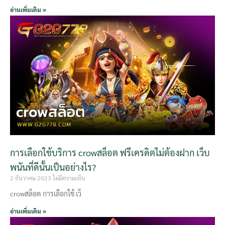
อ่านเพิ่มเติม »
การเลือกใช้บริการ crowสล็อต ฟรีเครดิตไม่ต้องฝาก เว็บ
พนันที่ดีนั้นเป็นอย่างไร?
2 ธันวาคม 2023
ไม่มีความเห็น
crowสล็อต การเลือกใช้ เว็
อ่านเพิ่มเติม »