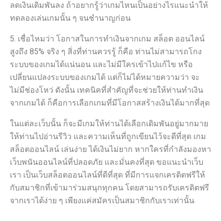
ลดเงินเดิมพันลง ถ้าอยากรู้ว่าเกมไหนเป็นอย่างไรแนะนำให้
ทดลองเล่นเกมนั้น ๆ จนชำนาญก่อน
5. เชื่อไหมว่า โอกาสในการทำเงินจากเกม สล็อต ออนไลน์
สูงถึง 85% จริง ๆ สิ่งที่ท่านควรรู้ ก็คือ ท่านไม่สามารถโกง
ระบบของเกมได้แน่นอน และไม่มีใครเข้าไปแก้ไข หรือ
เปลี่ยนแปลงระบบของเกมได้ แต่ก็ไม่ได้หมายความว่า จะ
ไม่มีช่องโหว่ ดังนั้น เทคนิคที่สำคัญที่จะช่วยให้ท่านทำเงิน
จากเกมได้ ก็คือการเลือกเกมที่มีโอกาสสร้างเงินได้มากที่สุด
ในแต่ละเว็บนั้น ก็จะมีเกมให้ท่านได้เลือกเดิมพันอยู่มากมาย
ให้ท่านไปอ่านรีวิว และความเห็นที่ถูกเขียนไว้จะดีที่สุด เกม
สล็อตออนไลน์ เล่นง่าย ได้เงินไม่ยาก หากใครที่กำลังมองหา
เว็บพนันออนไลน์ที่ปลอดภัย และมั่นคงที่สุด ขอแนะนำเว็บ
เรา เป็นเว็บสล็อตออนไลน์ที่ดีที่สุด ที่มีการแจกเครดิตฟรีให้
กับสมาชิกที่เข้ามาร่วมสนุกทุกคน โดยสามารถรับเครดิตฟรี
จากเราได้ง่าย ๆ เพียงแค่สมัครเป็นสมาชิกกับเราเท่านั้น