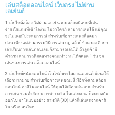
เล่นสล็อตออนไลน์ เว็บตรง ไม่ผ่าน
เอเย่นต์
1. เว็บไซต์สล็อต ไม่ผ่าน เอ เย่ น เกมสล็อตมีแบบที่เล่น
ง่าย เป็นเกมที่เข้าใจง่าย ไม่ว่าใครก็ สามารถเล่นได้ แม้คุณ
จะไม่เคยมีประสบการณ์ สำหรับเพื่อการเล่นสล็อตมา
ก่อน เพียงแต่อ่านกรรมวิธีการเล่น กฎ แล้วก็ข้อตกลง ศึกษา
เล่าเรียนการเล่นก่อนเล่น ก็สามารถเล่นได้ ถ้าลูกค้ามี
คำถาม สามารถติดต่อทางคณะทำงาน ได้ตลอด 1 วัน จุด
เด่นของการเล่น สล็อตออนไลน์
2. เว็บไซต์พนันออนไลน์ เว็บไซต์ตรงไม่ผ่านเอเย่นต์ มีเกมให้
เลือกมากมาย สำหรับเพื่อการเล่นขณะนี้ มีอีกทั้งเกมสล็อต
ออนไลน์ คาสิโนออนไลน์ ให้คุณได้เลือกเล่น แบบสำหรับ
การเล่น รวมทั้งอัตราการชำระเงิน ในแต่ละเกม ก็จะต่างกัน
ออกไป มาในแบบอย่าง สามมิติ (3D) แล้วก็เล่นสดจากคาสิ
โน หรือบ่อนใหญ่