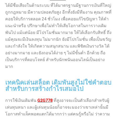
ได้มีชื่อเสียงในด้านระบบ ที่ได้มาตรฐานมีฐานการเงินที่ใหญ่
ถูกกฎหมาย มีความปลอดภัยสูง อีกทั้งยังมีทีมงาน คุณภาพที่
คอยให้บริการตลอด 24 ชั่วโมง เพื่อคอยแก้ไขปัญหา ให้คำ
แนะนำหรือ ปรึกษาเพื่อไม่ทำให้เสียโอกาสในการวางเดิม
พันไป แม้แต่น้อย มีโปรโมชั่นมากมาย ให้ได้เลือกรับสิทธิ์ ถึง
แม้คุณจะมีเงินลงทุน ไม่มากนัก ยังมีโปรโมชั่น เพื่อเป็นขวัญ
และกำลังใจ ให้เกิดความสนุกสนาน และพิชิตเงินรางวัล ได้
อย่างมากมาย และยังถอนได้ง่าย ๆ ไม่มีขั้นต่ำ อีกด้วย ถือ
เป็นบริการที่ตอบโจทย์ สำหรับนักพนันออนไลน์เป็นอย่าง
มาก
เทคนิคเล่นสล็อต เดิมพันสูงไม่ใช่คำตอบ
สำหรับการสร้างกำไรเสมอไป
การใช้เงินเดิมพัน
G2G778
ที่สูงอาจจะเป็นตัวเลือกสำหรับผู้
เล่นทุนหนา และผู้เล่นทุนน้อยก็อาจจะมองว่าเขาเหล่านั้นมี
โอกาสทำแจ็คพอตแตกได้มากกว่า แต่คนรู้หรือไม่ ว่าความ