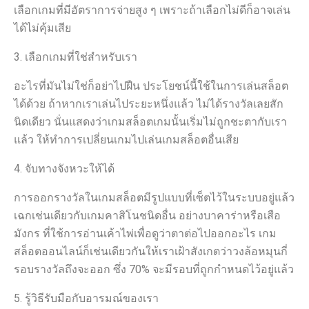
เลือกเกมที่มีอัตราการจ่ายสูง ๆ เพราะถ้าเลือกไม่ดีก็อาจเล่น
ได้ไม่คุ้มเสีย
3. เลือกเกมที่ใช่สำหรับเรา
อะไรที่มันไม่ใช่ก็อย่าไปฝืน ประโยชน์นี้ใช้ในการเล่นสล็อต
ได้ด้วย ถ้าหากเราเล่นไประยะหนึ่งแล้ว ไม่ได้รางวัลเลยสัก
นิดเดียว นั่นแสดงว่าเกมสล็อตเกมนั้นเริ่มไม่ถูกชะตากับเรา
แล้ว ให้ทำการเปลี่ยนเกมไปเล่นเกมสล็อตอื่นเสีย
4. จับทางจังหวะให้ได้
การออกรางวัลในเกมสล็อตมีรูปแบบที่เซ็ตไว้ในระบบอยู่แล้ว
เฉกเช่นเดียวกับเกมคาสิโนชนิดอื่น อย่างบาคาร่าหรือเสือ
มังกร ที่ใช้การอ่านเค้าไพ่เพื่อดูว่าตาต่อไปออกอะไร เกม
สล็อตออนไลน์ก็เช่นเดียวกันให้เราเฝ้าสังเกตว่าวงล้อหมุนกี่
รอบรางวัลถึงจะออก ซึ่ง 70% จะมีรอบที่ถูกกำหนดไว้อยู่แล้ว
5. รู้วิธีรับมือกับอารมณ์ของเรา