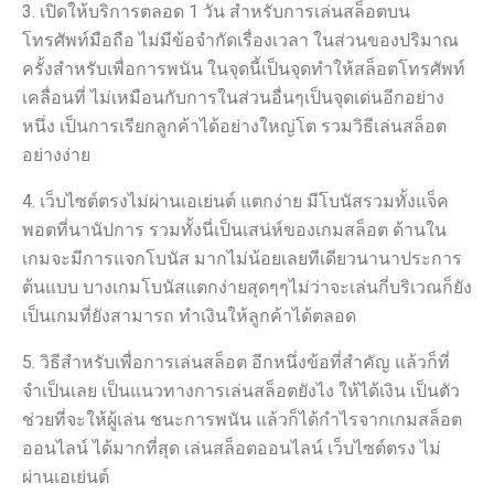
3. เปิดให้บริการตลอด 1 วัน สำหรับการเล่นสล็อตบน
โทรศัพท์มือถือ ไม่มีข้อจำกัดเรื่องเวลา ในส่วนของปริมาณ
ครั้งสำหรับเพื่อการพนัน ในจุดนี้เป็นจุดทำให้สล็อตโทรศัพท์
เคลื่อนที่ ไม่เหมือนกับการในส่วนอื่นๆเป็นจุดเด่นอีกอย่าง
หนึ่ง เป็นการเรียกลูกค้าได้อย่างใหญ่โต รวมวิธีเล่นสล็อต
อย่างง่าย
4. เว็บไซต์ตรงไม่ผ่านเอเย่นต์ แตกง่าย มีโบนัสรวมทั้งแจ็ค
พอตที่นานัปการ รวมทั้งนี่เป็นเสน่ห์ของเกมสล็อต ด้านใน
เกมจะมีการแจกโบนัส มากไม่น้อยเลยทีเดียวนานาประการ
ต้นแบบ บางเกมโบนัสแตกง่ายสุดๆๆไม่ว่าจะเล่นกี่บริเวณก็ยัง
เป็นเกมที่ยังสามารถ ทำเงินให้ลูกค้าได้ตลอด
5. วิธีสำหรับเพื่อการเล่นสล็อต อีกหนึ่งข้อที่สำคัญ แล้วก็ที่
จำเป็นเลย เป็นแนวทางการเล่นสล็อตยังไง ให้ได้เงิน เป็นตัว
ช่วยที่จะให้ผู้เล่น ชนะการพนัน แล้วก็ได้กำไรจากเกมสล็อต
ออนไลน์ ได้มากที่สุด เล่นสล็อตออนไลน์ เว็บไซต์ตรง ไม่
ผ่านเอเย่นต์