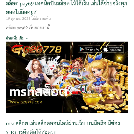
สล็อต pay69 เทคนิคปั่นสล็อต ให้ได้เงิน เล่นได้จ่ายจริงทุก
ยอดไม่ล็อคยูส
19 ตุลาคม 2023
ไม่มีความเห็น
สล็อต pay69 เว็บของเรานั้
อ่านเพิ่มเติม »
msnสล็อต เล่นสล็อตออนไลน์ผ่านเว็บ บนมือถือ มีช่อง
ทางการติดต่อได้สะดวก