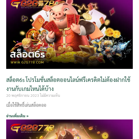
สล็อต6s โปรโมชั่นสล็อตออนไลน์ฟรีเครดิตไม่ต้องฝากใช้
งานกับเกมไหนได้บ้าง
20 พฤศจิกายน 2023
ไม่มีความเห็น
เมื่อใช้สิทธิ์เล่นสล็อตออ
อ่านเพิ่มเติม »