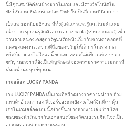
นี้มีคุณสมบัติค่อนข้างมากในเกม และมีรางวัลโบนัสใน
ฟังก์ชันเกม ที่ค่อนข้างบ่อย จึงทำให้เป็นอีกเกมที่นิยมมาก
เป็นเกมยอดนิยมอีกเกมที่ทั้งผู้เล่นเก่าและผู้เล่นใหม่คุ้นเคย
เนื่องจาก ทุกคนรู้จักตัวละครอย่าง santa (ซานตาคลอส) เชื่อ
ว่าหลายคนคงเคยดูการ์ตูนหรือหนังเกี่ยวกับซานตาคลอสที่
แต่งชุดแดงหนวดขาวที่ถือของขวัญให้เด็ก ๆ ในเทศกาล
คริสต์มาส แต่ไม่ใช่แค่นี้ ซานตาคลอสไม่เพียงแค่แจกของ
ขวัญ นอกจากนี้ยังเป็นสัญลักษณ์ของความรักความเมตตาที่
มีต่อเพื่อนมนุษย์ทุกคน
เกมสล็อต LUCKY PANDA
เกม LUCKY PANDA เป็นเกมที่สร้างมาจากความน่ารัก ด้วย
แพนด้าอ้วนน่ากอด ฟีเจอร์ของเกมยังคงสไตล์จีนที่เราคุ้น
เคยในเกมสล็อต เกมนี้สร้างขึ้นอย่างสวยงามเล่นง่าย ใคร
ชอบของน่ารักบวกกับเอกลักษณ์ของวัฒนธรรมจีน นี่จะเป็น
อีกเกมที่คุณชอบอย่างแน่นอน