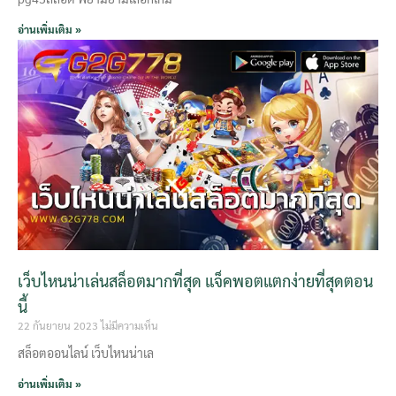
อ่านเพิ่มเติม »
เว็บไหนน่าเล่นสล็อตมากที่สุด แจ็คพอตแตกง่ายที่สุดตอน
นี้
22 กันยายน 2023
ไม่มีความเห็น
สล็อตออนไลน์ เว็บไหนน่าเล
อ่านเพิ่มเติม »