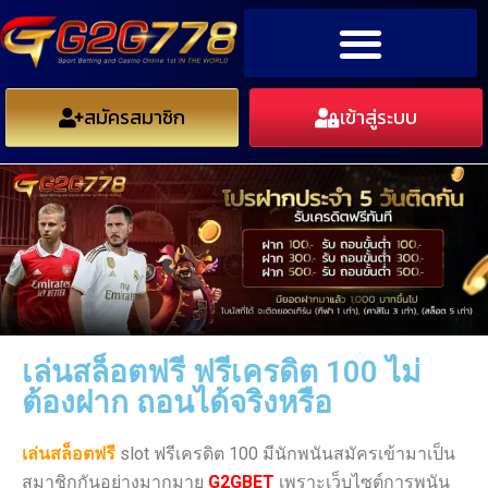
สมัครสมาชิก
เข้าสู่ระบบ
เล่นสล็อตฟรี ฟรีเครดิต 100 ไม่
ต้องฝาก ถอนได้จริงหรือ
เล่นสล็อตฟรี
slot ฟรีเครดิต 100 มีนักพนันสมัครเข้ามาเป็น
สมาชิกกันอย่างมากมาย
G2GBET
เพราะเว็บไซต์การพนัน