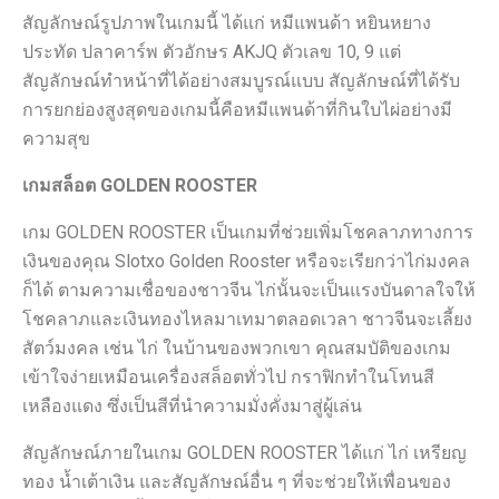
สัญลักษณ์รูปภาพในเกมนี้ ได้แก่ หมีแพนด้า หยินหยาง
ประทัด ปลาคาร์พ ตัวอักษร AKJQ ตัวเลข 10, 9 แต่
สัญลักษณ์ทำหน้าที่ได้อย่างสมบูรณ์แบบ สัญลักษณ์ที่ได้รับ
การยกย่องสูงสุดของเกมนี้คือหมีแพนด้าที่กินใบไผ่อย่างมี
ความสุข
เกมสล็อต GOLDEN ROOSTER
เกม GOLDEN ROOSTER เป็นเกมที่ช่วยเพิ่มโชคลาภทางการ
เงินของคุณ Slotxo Golden Rooster หรือจะเรียกว่าไก่มงคล
ก็ได้ ตามความเชื่อของชาวจีน ไก่นั้นจะเป็นแรงบันดาลใจให้
โชคลาภและเงินทองไหลมาเทมาตลอดเวลา ชาวจีนจะเลี้ยง
สัตว์มงคล เช่น ไก่ ในบ้านของพวกเขา คุณสมบัติของเกม
เข้าใจง่ายเหมือนเครื่องสล็อตทั่วไป กราฟิกทำในโทนสี
เหลืองแดง ซึ่งเป็นสีที่นำความมั่งคั่งมาสู่ผู้เล่น
สัญลักษณ์ภายในเกม GOLDEN ROOSTER ได้แก่ ไก่ เหรียญ
ทอง น้ำเต้าเงิน และสัญลักษณ์อื่น ๆ ที่จะช่วยให้เพื่อนของ