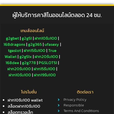
ผู้ให้บริการคาสิโนออนไลน์ตลอด 24 ชม.
เกมส์ออนไลน์
g2gbet
|
g2g51
|
ฝาก10รับ100
|
168dragons
|
g2g365
|
ufasexy
|
tgaslot
|
ฝาก15รับ100
|
True
Wallet
|
g2g51x
|
ฝาก20รับ100
|
168dee
|
g2g778
|
PGSLOT51
|
ฝาก20รับ100
|
ฝาก15รับ100
|
ฝาก10รับ100
|
ฝาก19รับ100
โปรโมชั่น
ติดต่อเรา
ฝาก10รับ100 wallet
Privacy Policy
Responsible
สล็อตฝาก10รับ100
Terms And Conditions
สล็อตทรูวอเล็ท