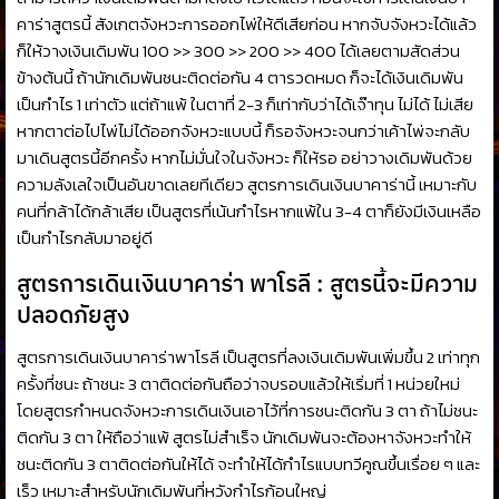
คาร่าสูตรนี้ สังเกตจังหวะการออกไพ่ให้ดีเสียก่อน หากจับจังหวะได้แล้ว
ก็ให้วางเงินเดิมพัน 100 >> 300 >> 200 >> 400 ได้เลยตามสัดส่วน
ข้างต้นนี้ ถ้านักเดิมพันชนะติดต่อกัน 4 ตารวดหมด ก็จะได้เงินเดิมพัน
เป็นกำไร 1 เท่าตัว แต่ถ้าแพ้ ในตาที่ 2-3 ก็เท่ากับว่าได้เจ๊าทุน ไม่ได้ ไม่เสีย
หากตาต่อไปไพ่ไม่ได้ออกจังหวะแบบนี้ ก็รอจังหวะจนกว่าเค้าไพ่จะกลับ
มาเดินสูตรนี้อีกครั้ง หากไม่มั่นใจในจังหวะ ก็ให้รอ อย่าวางเดิมพันด้วย
ความลังเลใจเป็นอันขาดเลยทีเดียว สูตรการเดินเงินบาคาร่านี้ เหมาะกับ
คนที่กล้าได้กล้าเสีย เป็นสูตรที่เน้นกำไรหากแพ้ใน 3-4 ตาก็ยังมีเงินเหลือ
เป็นกำไรกลับมาอยู่ดี
สูตรการเดินเงินบาคาร่า พาโรลี : สูตรนี้จะมีความ
ปลอดภัยสูง
สูตรการเดินเงินบาคาร่าพาโรลี เป็นสูตรที่ลงเงินเดิมพันเพิ่มขึ้น 2 เท่าทุก
ครั้งที่ชนะ ถ้าชนะ 3 ตาติดต่อกันถือว่าจบรอบแล้วให้เริ่มที่ 1 หน่วยใหม่
โดยสูตรกำหนดจังหวะการเดินเงินเอาไว้ที่การชนะติดกัน 3 ตา ถ้าไม่ชนะ
ติดกัน 3 ตา ให้ถือว่าแพ้ สูตรไม่สำเร็จ นักเดิมพันจะต้องหาจังหวะทำให้
ชนะติดกัน 3 ตาติดต่อกันให้ได้ จะทำให้ได้กำไรแบบทวีคูณขึ้นเรื่อย ๆ และ
เร็ว เหมาะสำหรับนักเดิมพันที่หวังกำไรก้อนใหญ่