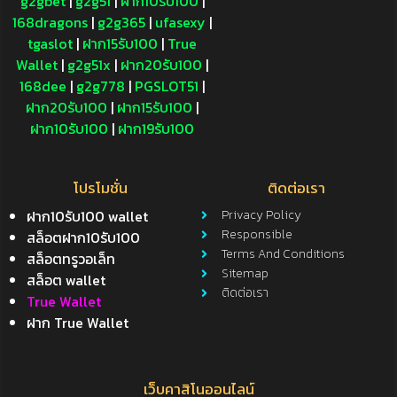
g2gbet
|
g2g51
|
ฝาก10รับ100
|
168dragons
|
g2g365
|
ufasexy
|
tgaslot
|
ฝาก15รับ100
|
True
Wallet
|
g2g51x
|
ฝาก20รับ100
|
168dee
|
g2g778
|
PGSLOT51
|
ฝาก20รับ100
|
ฝาก15รับ100
|
ฝาก10รับ100
|
ฝาก19รับ100
โปรโมชั่น
ติดต่อเรา
ฝาก10รับ100 wallet
Privacy Policy
Responsible
สล็อตฝาก10รับ100
Terms And Conditions
สล็อตทรูวอเล็ท
Sitemap
สล็อต wallet
ติดต่อเรา
True Wallet
ฝาก True Wallet
เว็บคาสิโนออนไลน์