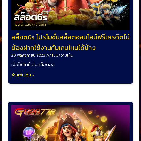
สล็อต6s โปรโมชั่นสล็อตออนไลน์ฟรีเครดิตไม่
ต้องฝากใช้งานกับเกมไหนได้บ้าง
20 พฤศจิกายน 2023
ไม่มีความเห็น
เมื่อใช้สิทธิ์เล่นสล็อตออ
อ่านเพิ่มเติม »