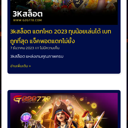
3kสล็อต แตกโหด 2023 ทุนน้อยเล่นได้ เบท
ถูกที่สุด แจ็คพอตแตกไม่ยั้ง
7 ธันวาคม 2023
ไม่มีความเห็น
3kสล็อต แหล่งเกมคุณภาพครบ
อ่านเพิ่มเติม »