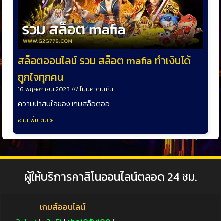
สล็อตออนไลน์ รวม สล็อต mafia ทำเงินได้
ถูกใจทุกคน
16 พฤศจิกายน 2023
ไม่มีความเห็น
ความน่าสนใจของ เกมสล็อตออ
อ่านเพิ่มเติม »
ผู้ให้บริการคาสิโนออนไลน์ตลอด 24 ชม.
เกมส์ออนไลน์