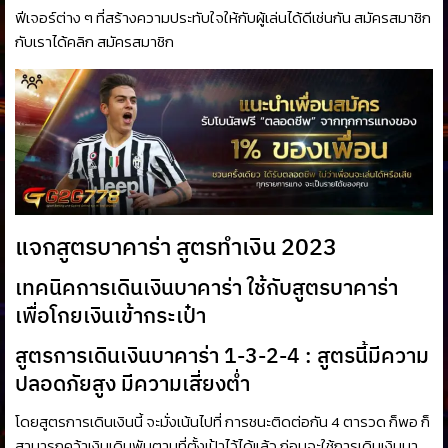
ฟีเจอร์ต่าง ๆ ที่สร้างความประทับใจให้กับผู้เล่นได้ดีเช่นกัน สมัครสมาชิก
กับเราได้คลิก สมัครสมาชิก
แจกสูตรบาคาร่า สูตรทำเงิน 2023
เทคนิคการเดินเงินบาคาร่า ใช้กับสูตรบาคาร่า
เพื่อโกยเงินเข้ากระเป๋า
สูตรการเดินเงินบาคาร่า 1-3-2-4 : สูตรนี้มีความ
ปลอดภัยสูง มีความเสี่ยงต่ำ
โดยสูตรการเดินเงินนี้ จะมั่งเน้นไปที่ การชนะติดต่อกัน 4 ตารวด ก็พอ ก็
สามารถคว้าเงินเดิมพันตามที่ตั้งเป้าไว้ได้แล้ว ก่อนจะใช้การเดินเงินบา